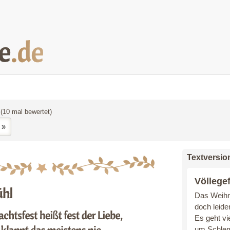
(10 mal bewertet)
 »
Textversio
Völlege
Das Weihna
doch leide
Es geht v
um Schlem