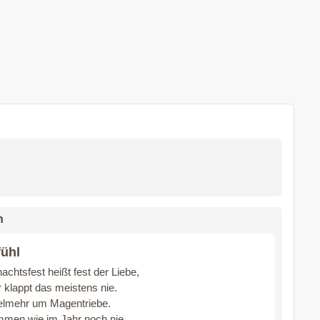
n
fühl
chtsfest heißt fest der Liebe,
r klappt das meistens nie.
ielmehr um Magentriebe.
men wie im Jahr noch nie.